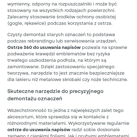
wymienny, odporny na rozpuszczalniki i może być
stosowany na wszystkich rodzajach powierzchni.
Zalecamy stosowanie środków ochrony osobistej
(gogle, rękawice) podczas korzystania z ostrza.
Czysty demontaż starych oznaczeń to podstawa
podczas rebrandingu lub serwisowania urządzeń.
Ostrze 360 do usuwania napisów
pozwala na sprawne
podważenie krawędzi emblematów bez ryzyka
trwałego uszkodzenia podłoża, na którym są
zamontowane. Dzięki zastosowaniu specjalnego
tworzywa, narzędzie to jest znacznie bezpieczniejsze
dla lakieru niż metalowe skrobaki czy noże techniczne.
Skuteczne narzędzie do precyzyjnego
demontażu oznaczeń
Wszechstronność to jedna z największych zalet tego
akcesorium, które sprawdza się w kontakcie z
różnorodnymi materiałami. Wykorzystywane regularnie
ostrze do usuwania napisów
radzi sobie doskonale
zarówno z cienkimi foliami, jak i grubymi emblematami