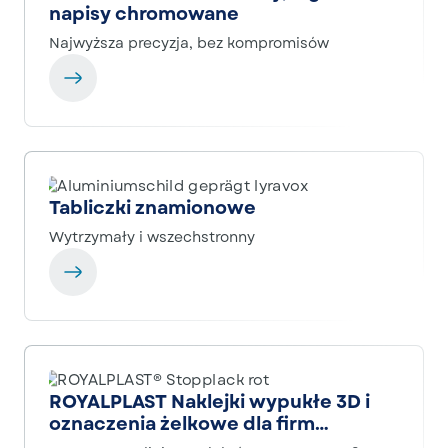
napisy chromowane
Najwyższa precyzja, bez kompromisów
Tabliczki znamionowe
Wytrzymały i wszechstronny
ROYALPLAST Naklejki wypukłe 3D i
oznaczenia żelkowe dla firm
Rathgeber